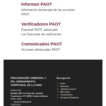
Informes PAOT
Información destacada de las acciones
PAOT
Verificadores PAOT
Personal PAOT autorizado
con funciones de verificación
Comunicados PAOT
Acciones destacadas PAOT
PROCURADURÍA AMBIENTAL Y
Navegación
DEL ORDENAMIENTO
Inicio
TERRITORIAL DE LA CDMX
Denuncia
¿Quiénes somos?
DIRECCIÓN
Micrositios
Medellín 202, Col. Roma Sur, Alcaldía
Comunicados
Cuauhtémoc, C.P. 06700, Ciudad de México
Consejo de Gobierno
WEB E-MAIL
Correo Institucional
TELÉFONO