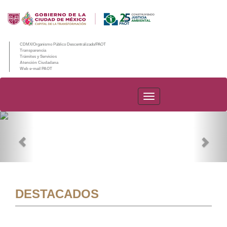
CDMX/Organismo Público Descentralizado/PAOT
Transparencia
Trámites y Servicios
Atención Ciudadana
Web e-mail PAOT
PAOT
Previous
Nex
DESTACADOS