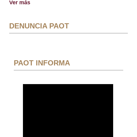
Ver más
DENUNCIA PAOT
PAOT INFORMA