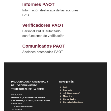
Informes PAOT
Información destacada de las acciones
PAOT
Verificadores PAOT
Personal PAOT autorizado
con funciones de verificación
Comunicados PAOT
Acciones destacadas PAOT
PROCURADURÍA AMBIENTAL Y
Navegación
DEL ORDENAMIENTO
Inicio
TERRITORIAL DE LA CDMX
Denuncia
¿Quiénes somos?
DIRECCIÓN
Micrositios
Medellín 202, Col. Roma Sur, Alcaldía
Comunicados
Cuauhtémoc, C.P. 06700, Ciudad de México
Consejo de Gobierno
WEB E-MAIL
Correo Institucional
TELÉFONO