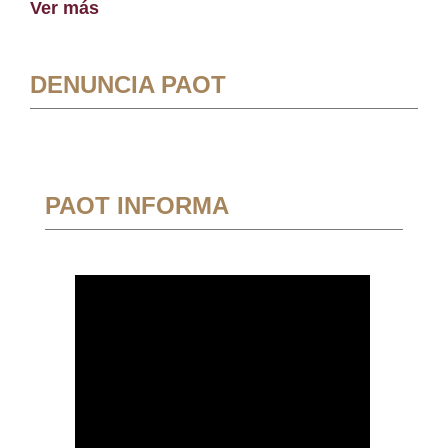
Ver más
DENUNCIA PAOT
PAOT INFORMA