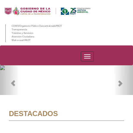
CDMX/Organismo Público Descentralizado/PAOT
Transparencia
Trámites y Servicios
Atención Ciudadana
Web e-mail PAOT
PAOT
Previous
Nex
DESTACADOS