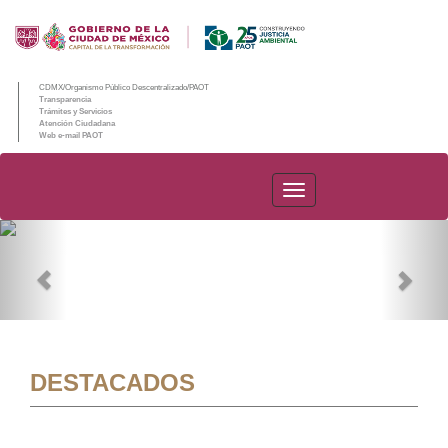
CDMX/Organismo Público Descentralizado/PAOT
Transparencia
Trámites y Servicios
Atención Ciudadana
Web e-mail PAOT
PAOT
Previous
Nex
DESTACADOS