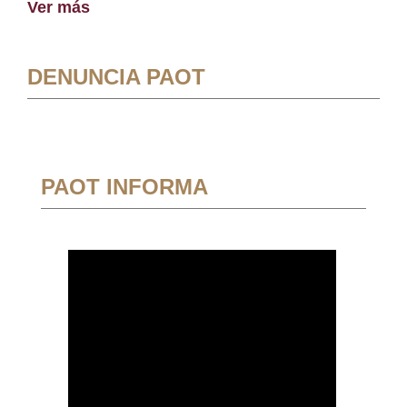
Ver más
DENUNCIA PAOT
PAOT INFORMA