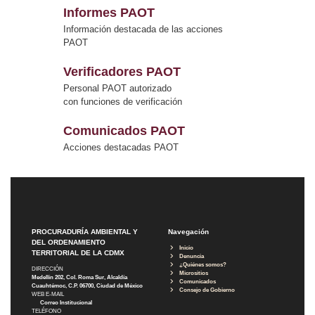
Informes PAOT
Información destacada de las acciones
PAOT
Verificadores PAOT
Personal PAOT autorizado
con funciones de verificación
Comunicados PAOT
Acciones destacadas PAOT
PROCURADURÍA AMBIENTAL Y
Navegación
DEL ORDENAMIENTO
Inicio
TERRITORIAL DE LA CDMX
Denuncia
¿Quiénes somos?
DIRECCIÓN
Micrositios
Medellín 202, Col. Roma Sur, Alcaldía
Comunicados
Cuauhtémoc, C.P. 06700, Ciudad de México
Consejo de Gobierno
WEB E-MAIL
Correo Institucional
TELÉFONO