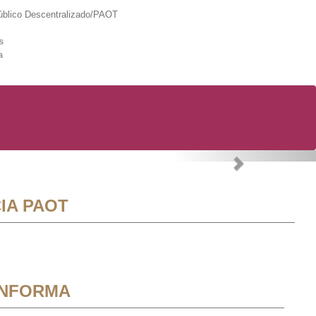
lico Descentralizado/PAOT
s
a
Next
IA PAOT
INFORMA