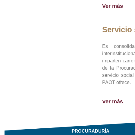
Ver más
Servicio 
Es consolid
interinstituci
imparten carre
de la Procura
servicio socia
PAOT ofrece.
Ver más
PROCURADURÍA