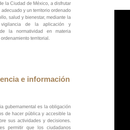
de la Ciudad de México, a disfrutar
 adecuado y un territorio ordenado
llo, salud y bienestar, mediante la
vigilancia de la aplicación y
 de la normatividad en materia
 ordenamiento territorial.
encia e información
ia gubernamental es la obligación
os de hacer pública y accesible la
bre sus actividades y decisiones.
es permitir que los ciudadanos