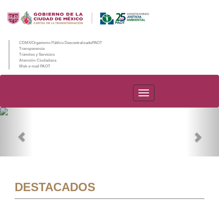
CDMX/Organismo Público Descentralizado/PAOT
Transparencia
Trámites y Servicios
Atención Ciudadana
Web e-mail PAOT
PAOT
Previous
Nex
DESTACADOS