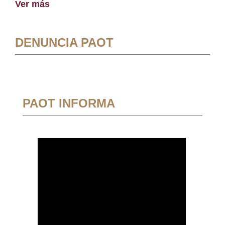
Ver más
DENUNCIA PAOT
PAOT INFORMA