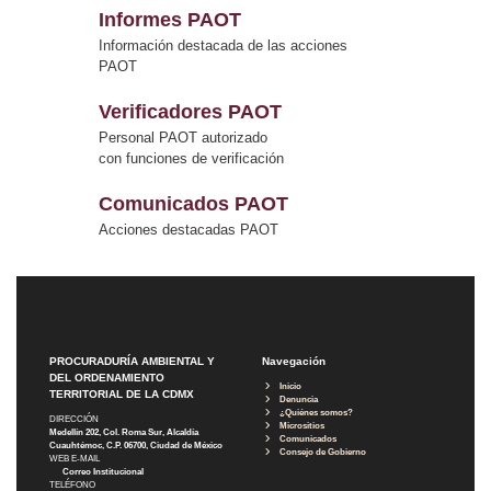
Informes PAOT
Información destacada de las acciones
PAOT
Verificadores PAOT
Personal PAOT autorizado
con funciones de verificación
Comunicados PAOT
Acciones destacadas PAOT
PROCURADURÍA AMBIENTAL Y
Navegación
DEL ORDENAMIENTO
Inicio
TERRITORIAL DE LA CDMX
Denuncia
¿Quiénes somos?
DIRECCIÓN
Micrositios
Medellín 202, Col. Roma Sur, Alcaldía
Comunicados
Cuauhtémoc, C.P. 06700, Ciudad de México
Consejo de Gobierno
WEB E-MAIL
Correo Institucional
TELÉFONO