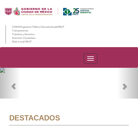
CDMX/Organismo Público Descentralizado/PAOT
Transparencia
Trámites y Servicios
Atención Ciudadana
Web e-mail PAOT
PAOT
Previous
Nex
DESTACADOS