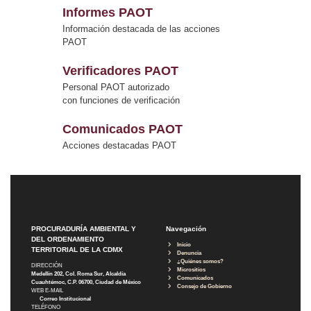
Informes PAOT
Información destacada de las acciones
PAOT
Verificadores PAOT
Personal PAOT autorizado
con funciones de verificación
Comunicados PAOT
Acciones destacadas PAOT
PROCURADURÍA AMBIENTAL Y
Navegación
DEL ORDENAMIENTO
Inicio
TERRITORIAL DE LA CDMX
Denuncia
¿Quiénes somos?
DIRECCIÓN
Micrositios
Medellín 202, Col. Roma Sur, Alcaldía
Comunicados
Cuauhtémoc, C.P. 06700, Ciudad de México
Consejo de Gobierno
WEB E-MAIL
Correo Institucional
TELÉFONO