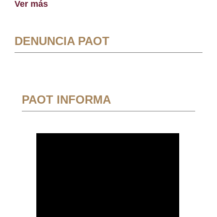
Ver más
DENUNCIA PAOT
PAOT INFORMA