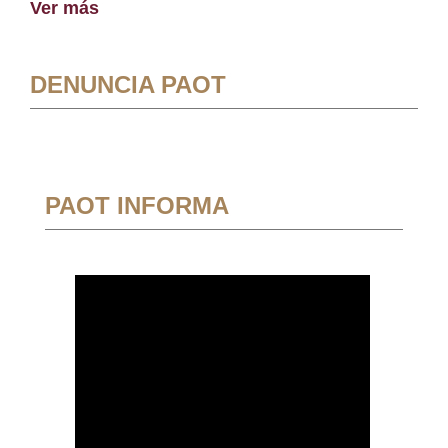
Ver más
DENUNCIA PAOT
PAOT INFORMA