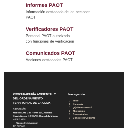
Informes PAOT
Información destacada de las acciones
PAOT
Verificadores PAOT
Personal PAOT autorizado
con funciones de verificación
Comunicados PAOT
Acciones destacadas PAOT
PROCURADURÍA AMBIENTAL Y
Navegación
DEL ORDENAMIENTO
Inicio
TERRITORIAL DE LA CDMX
Denuncia
¿Quiénes somos?
DIRECCIÓN
Micrositios
Medellín 202, Col. Roma Sur, Alcaldía
Comunicados
Cuauhtémoc, C.P. 06700, Ciudad de México
Consejo de Gobierno
WEB E-MAIL
Correo Institucional
TELÉFONO