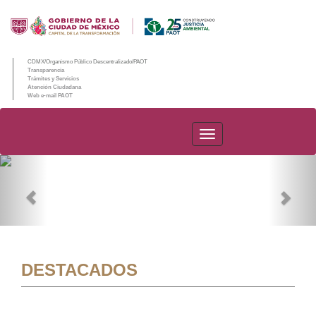
CDMX/Organismo Público Descentralizado/PAOT
Transparencia
Trámites y Servicios
Atención Ciudadana
Web e-mail PAOT
PAOT
Previous
Nex
DESTACADOS