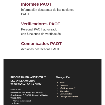
Informes PAOT
Información destacada de las acciones
PAOT
Verificadores PAOT
Personal PAOT autorizado
con funciones de verificación
Comunicados PAOT
Acciones destacadas PAOT
PROCURADURÍA AMBIENTAL Y
Navegación
DEL ORDENAMIENTO
Inicio
TERRITORIAL DE LA CDMX
Denuncia
¿Quiénes somos?
DIRECCIÓN
Micrositios
Medellín 202, Col. Roma Sur, Alcaldía
Comunicados
Cuauhtémoc, C.P. 06700, Ciudad de México
Consejo de Gobierno
WEB E-MAIL
Correo Institucional
TELÉFONO