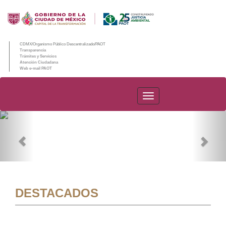
CDMX/Organismo Público Descentralizado/PAOT
Transparencia
Trámites y Servicios
Atención Ciudadana
Web e-mail PAOT
PAOT
Previous
Nex
DESTACADOS