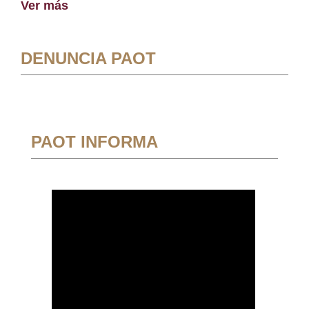
Ver más
DENUNCIA PAOT
PAOT INFORMA