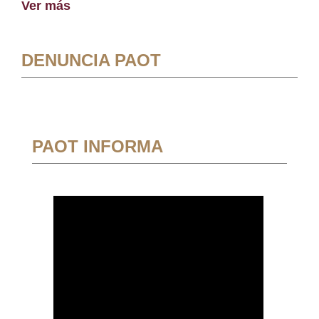
Ver más
DENUNCIA PAOT
PAOT INFORMA