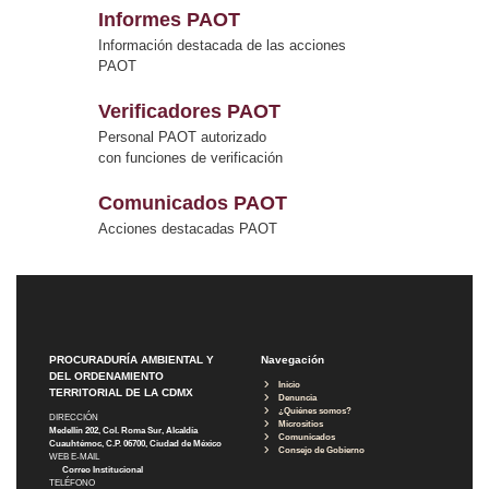
Informes PAOT
Información destacada de las acciones
PAOT
Verificadores PAOT
Personal PAOT autorizado
con funciones de verificación
Comunicados PAOT
Acciones destacadas PAOT
PROCURADURÍA AMBIENTAL Y
Navegación
DEL ORDENAMIENTO
Inicio
TERRITORIAL DE LA CDMX
Denuncia
¿Quiénes somos?
DIRECCIÓN
Micrositios
Medellín 202, Col. Roma Sur, Alcaldía
Comunicados
Cuauhtémoc, C.P. 06700, Ciudad de México
Consejo de Gobierno
WEB E-MAIL
Correo Institucional
TELÉFONO