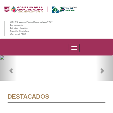
CDMX/Organismo Público Descentralizado/PAOT
Transparencia
Trámites y Servicios
Atención Ciudadana
Web e-mail PAOT
PAOT
Previous
Nex
DESTACADOS