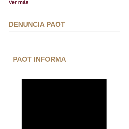
Ver más
DENUNCIA PAOT
PAOT INFORMA