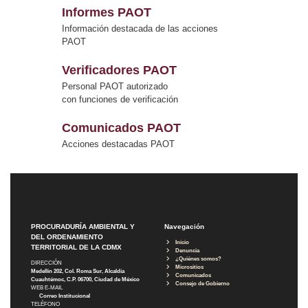
Informes PAOT
Información destacada de las acciones
PAOT
Verificadores PAOT
Personal PAOT autorizado
con funciones de verificación
Comunicados PAOT
Acciones destacadas PAOT
PROCURADURÍA AMBIENTAL Y
Navegación
DEL ORDENAMIENTO
Inicio
TERRITORIAL DE LA CDMX
Denuncia
¿Quiénes somos?
DIRECCIÓN
Micrositios
Medellín 202, Col. Roma Sur, Alcaldía
Comunicados
Cuauhtémoc, C.P. 06700, Ciudad de México
Consejo de Gobierno
WEB E-MAIL
Correo Institucional
TELÉFONO