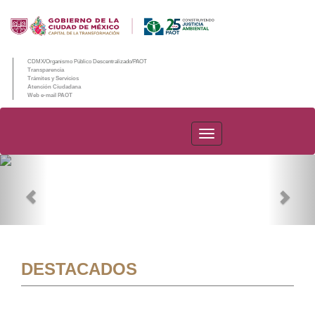
CDMX/Organismo Público Descentralizado/PAOT
Transparencia
Trámites y Servicios
Atención Ciudadana
Web e-mail PAOT
PAOT
Previous
Nex
DESTACADOS