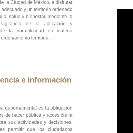
de la Ciudad de México, a disfrutar
 adecuado y un territorio ordenado
llo, salud y bienestar, mediante la
vigilancia de la aplicación y
 de la normatividad en materia
 ordenamiento territorial.
encia e información
ia gubernamental es la obligación
os de hacer pública y accesible la
bre sus actividades y decisiones.
es permitir que los ciudadanos