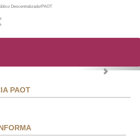
lico Descentralizado/PAOT
s
a
Next
IA PAOT
INFORMA