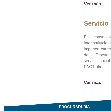
Ver más
Servicio 
Es consolid
interinstituci
imparten carre
de la Procura
servicio socia
PAOT ofrece.
Ver más
PROCURADURÍA