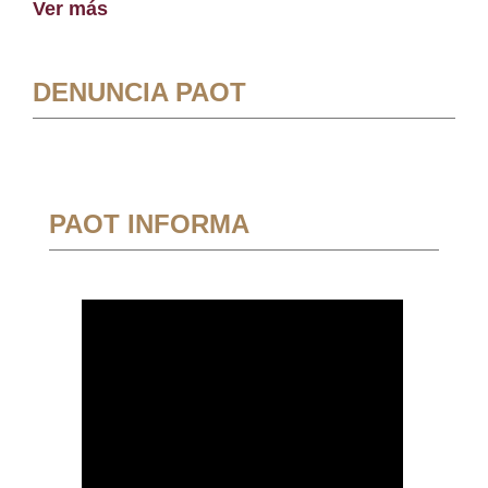
Ver más
DENUNCIA PAOT
PAOT INFORMA