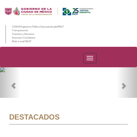
CDMX/Organismo Público Descentralizado/PAOT
Transparencia
Trámites y Servicios
Atención Ciudadana
Web e-mail PAOT
PAOT
Previous
Nex
DESTACADOS