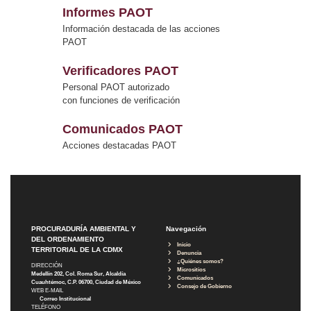
Informes PAOT
Información destacada de las acciones
PAOT
Verificadores PAOT
Personal PAOT autorizado
con funciones de verificación
Comunicados PAOT
Acciones destacadas PAOT
PROCURADURÍA AMBIENTAL Y
Navegación
DEL ORDENAMIENTO
Inicio
TERRITORIAL DE LA CDMX
Denuncia
¿Quiénes somos?
DIRECCIÓN
Micrositios
Medellín 202, Col. Roma Sur, Alcaldía
Comunicados
Cuauhtémoc, C.P. 06700, Ciudad de México
Consejo de Gobierno
WEB E-MAIL
Correo Institucional
TELÉFONO