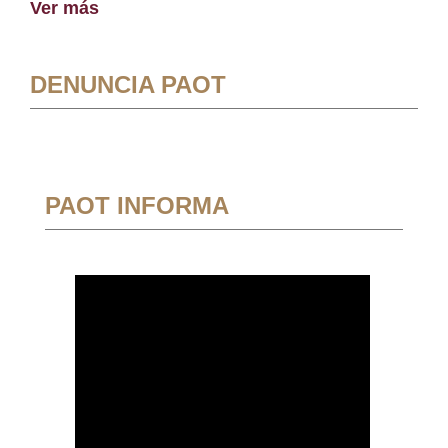
Ver más
DENUNCIA PAOT
PAOT INFORMA