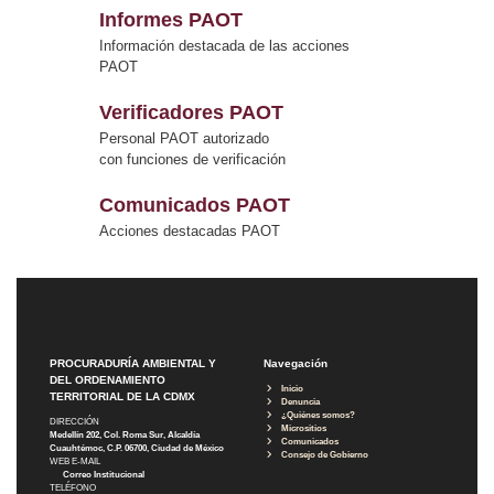
Informes PAOT
Información destacada de las acciones
PAOT
Verificadores PAOT
Personal PAOT autorizado
con funciones de verificación
Comunicados PAOT
Acciones destacadas PAOT
PROCURADURÍA AMBIENTAL Y
Navegación
DEL ORDENAMIENTO
Inicio
TERRITORIAL DE LA CDMX
Denuncia
¿Quiénes somos?
DIRECCIÓN
Micrositios
Medellín 202, Col. Roma Sur, Alcaldía
Comunicados
Cuauhtémoc, C.P. 06700, Ciudad de México
Consejo de Gobierno
WEB E-MAIL
Correo Institucional
TELÉFONO