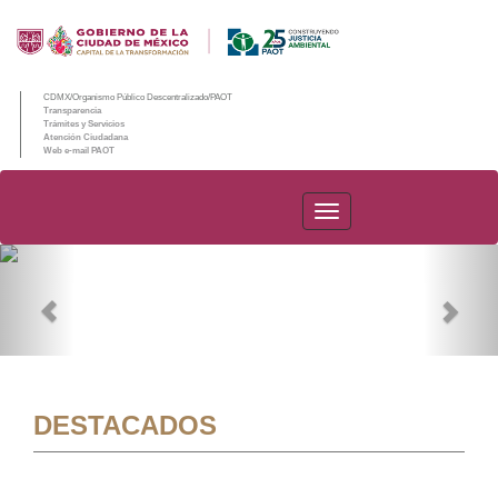
CDMX/Organismo Público Descentralizado/PAOT
Transparencia
Trámites y Servicios
Atención Ciudadana
Web e-mail PAOT
PAOT
Previous
Nex
DESTACADOS