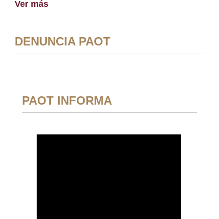
Ver más
DENUNCIA PAOT
PAOT INFORMA