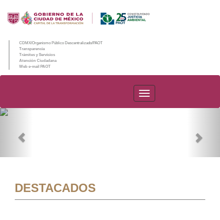
CDMX/Organismo Público Descentralizado/PAOT
Transparencia
Trámites y Servicios
Atención Ciudadana
Web e-mail PAOT
PAOT
Previous
Nex
DESTACADOS