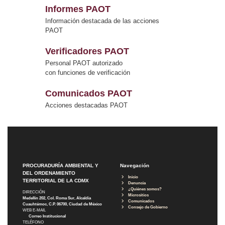
Informes PAOT
Información destacada de las acciones
PAOT
Verificadores PAOT
Personal PAOT autorizado
con funciones de verificación
Comunicados PAOT
Acciones destacadas PAOT
PROCURADURÍA AMBIENTAL Y
Navegación
DEL ORDENAMIENTO
Inicio
TERRITORIAL DE LA CDMX
Denuncia
¿Quiénes somos?
DIRECCIÓN
Micrositios
Medellín 202, Col. Roma Sur, Alcaldía
Comunicados
Cuauhtémoc, C.P. 06700, Ciudad de México
Consejo de Gobierno
WEB E-MAIL
Correo Institucional
TELÉFONO