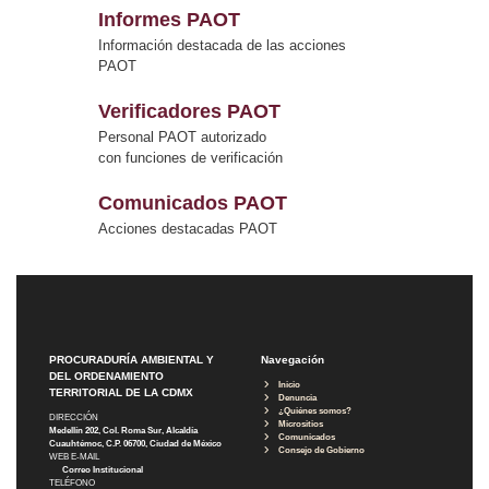
Informes PAOT
Información destacada de las acciones
PAOT
Verificadores PAOT
Personal PAOT autorizado
con funciones de verificación
Comunicados PAOT
Acciones destacadas PAOT
PROCURADURÍA AMBIENTAL Y
Navegación
DEL ORDENAMIENTO
Inicio
TERRITORIAL DE LA CDMX
Denuncia
¿Quiénes somos?
DIRECCIÓN
Micrositios
Medellín 202, Col. Roma Sur, Alcaldía
Comunicados
Cuauhtémoc, C.P. 06700, Ciudad de México
Consejo de Gobierno
WEB E-MAIL
Correo Institucional
TELÉFONO