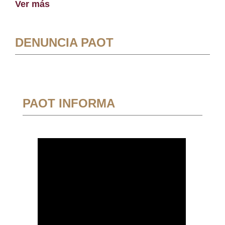
Ver más
DENUNCIA PAOT
PAOT INFORMA