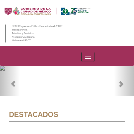
CDMX/Organismo Público Descentralizado/PAOT
Transparencia
Trámites y Servicios
Atención Ciudadana
Web e-mail PAOT
PAOT
Previous
Nex
DESTACADOS