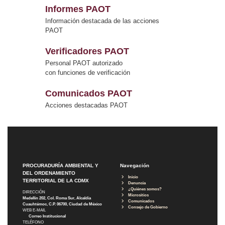
Informes PAOT
Información destacada de las acciones
PAOT
Verificadores PAOT
Personal PAOT autorizado
con funciones de verificación
Comunicados PAOT
Acciones destacadas PAOT
PROCURADURÍA AMBIENTAL Y
Navegación
DEL ORDENAMIENTO
Inicio
TERRITORIAL DE LA CDMX
Denuncia
¿Quiénes somos?
DIRECCIÓN
Micrositios
Medellín 202, Col. Roma Sur, Alcaldía
Comunicados
Cuauhtémoc, C.P. 06700, Ciudad de México
Consejo de Gobierno
WEB E-MAIL
Correo Institucional
TELÉFONO