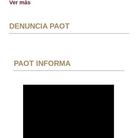
Ver más
DENUNCIA PAOT
PAOT INFORMA