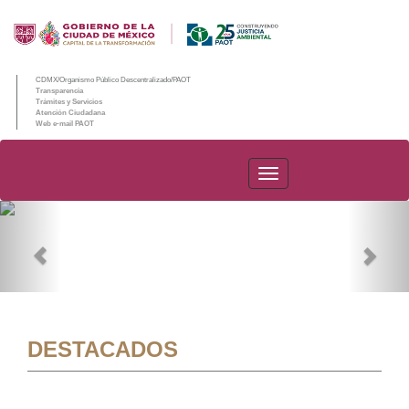
CDMX/Organismo Público Descentralizado/PAOT
Transparencia
Trámites y Servicios
Atención Ciudadana
Web e-mail PAOT
PAOT
Previous
Nex
DESTACADOS