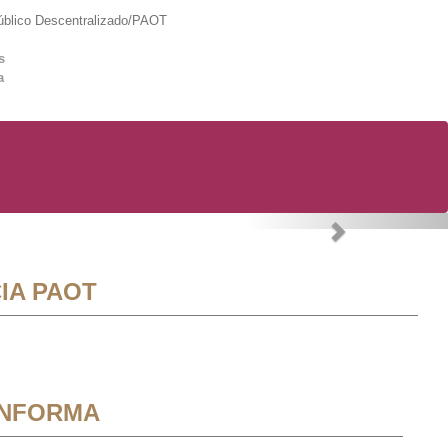
lico Descentralizado/PAOT
s
a
Next
IA PAOT
INFORMA