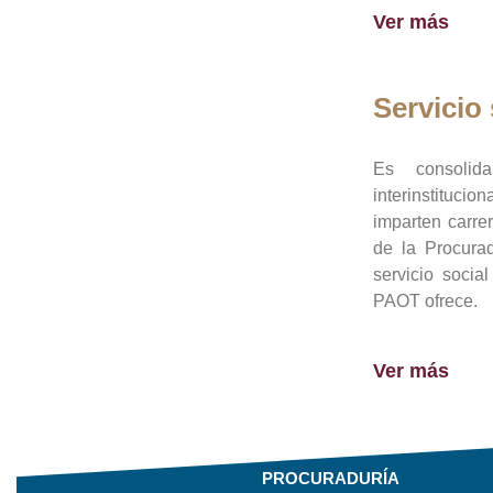
Ver más
Servicio 
Es consolid
interinstituci
imparten carre
de la Procura
servicio socia
PAOT ofrece.
Ver más
PROCURADURÍA