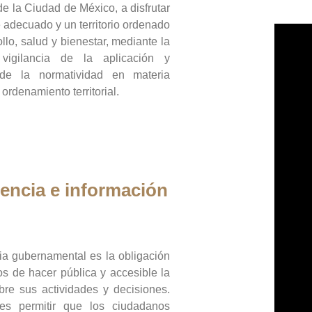
de la Ciudad de México, a disfrutar
 adecuado y un territorio ordenado
llo, salud y bienestar, mediante la
vigilancia de la aplicación y
 de la normatividad en materia
 ordenamiento territorial.
encia e información
ia gubernamental es la obligación
os de hacer pública y accesible la
bre sus actividades y decisiones.
es permitir que los ciudadanos