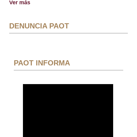
Ver más
DENUNCIA PAOT
PAOT INFORMA