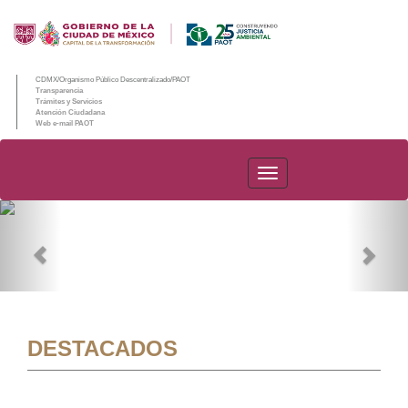
CDMX/Organismo Público Descentralizado/PAOT
Transparencia
Trámites y Servicios
Atención Ciudadana
Web e-mail PAOT
PAOT
Previous
Nex
DESTACADOS