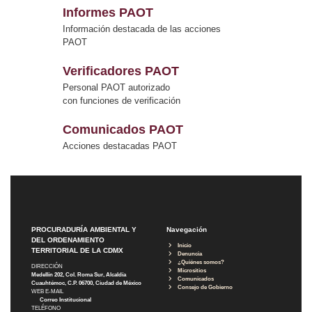
Informes PAOT
Información destacada de las acciones
PAOT
Verificadores PAOT
Personal PAOT autorizado
con funciones de verificación
Comunicados PAOT
Acciones destacadas PAOT
PROCURADURÍA AMBIENTAL Y
Navegación
DEL ORDENAMIENTO
Inicio
TERRITORIAL DE LA CDMX
Denuncia
¿Quiénes somos?
DIRECCIÓN
Micrositios
Medellín 202, Col. Roma Sur, Alcaldía
Comunicados
Cuauhtémoc, C.P. 06700, Ciudad de México
Consejo de Gobierno
WEB E-MAIL
Correo Institucional
TELÉFONO