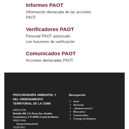
Informes PAOT
Información destacada de las acciones
PAOT
Verificadores PAOT
Personal PAOT autorizado
con funciones de verificación
Comunicados PAOT
Acciones destacadas PAOT
PROCURADURÍA AMBIENTAL Y
Navegación
DEL ORDENAMIENTO
Inicio
TERRITORIAL DE LA CDMX
Denuncia
¿Quiénes somos?
DIRECCIÓN
Micrositios
Medellín 202, Col. Roma Sur, Alcaldía
Comunicados
Cuauhtémoc, C.P. 06700, Ciudad de México
Consejo de Gobierno
WEB E-MAIL
Correo Institucional
TELÉFONO