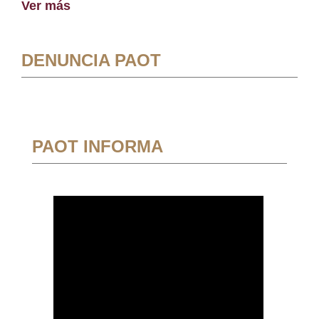
Ver más
DENUNCIA PAOT
PAOT INFORMA