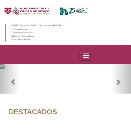
CDMX/Organismo Público Descentralizado/PAOT
Transparencia
Trámites y Servicios
Atención Ciudadana
Web e-mail PAOT
PAOT
Previous
Nex
DESTACADOS