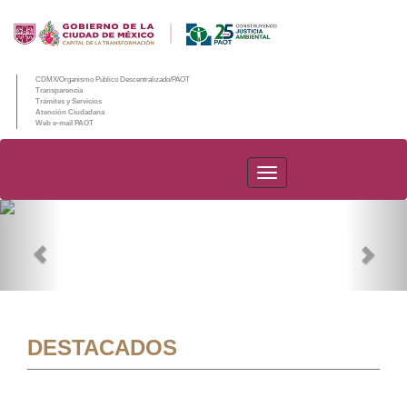
CDMX/Organismo Público Descentralizado/PAOT
Transparencia
Trámites y Servicios
Atención Ciudadana
Web e-mail PAOT
PAOT
Previous
Nex
DESTACADOS