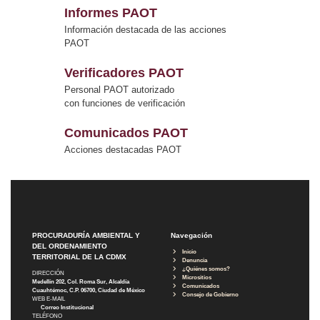
Informes PAOT
Información destacada de las acciones
PAOT
Verificadores PAOT
Personal PAOT autorizado
con funciones de verificación
Comunicados PAOT
Acciones destacadas PAOT
PROCURADURÍA AMBIENTAL Y
Navegación
DEL ORDENAMIENTO
Inicio
TERRITORIAL DE LA CDMX
Denuncia
¿Quiénes somos?
DIRECCIÓN
Micrositios
Medellín 202, Col. Roma Sur, Alcaldía
Comunicados
Cuauhtémoc, C.P. 06700, Ciudad de México
Consejo de Gobierno
WEB E-MAIL
Correo Institucional
TELÉFONO