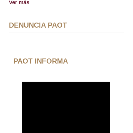
Ver más
DENUNCIA PAOT
PAOT INFORMA