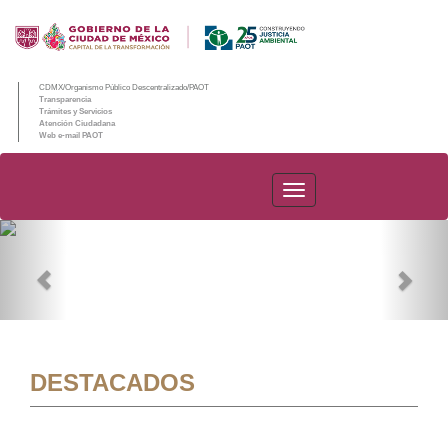
CDMX/Organismo Público Descentralizado/PAOT
Transparencia
Trámites y Servicios
Atención Ciudadana
Web e-mail PAOT
PAOT
Previous
Nex
DESTACADOS