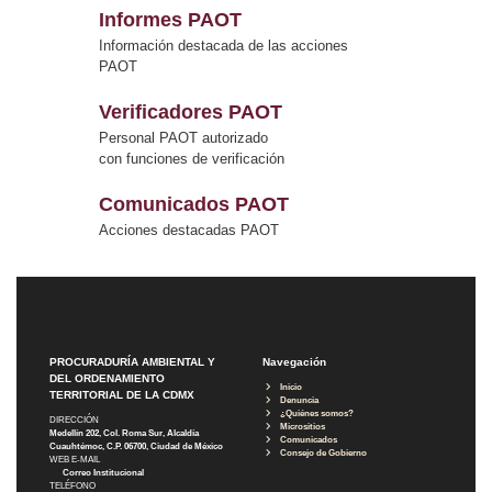
Informes PAOT
Información destacada de las acciones
PAOT
Verificadores PAOT
Personal PAOT autorizado
con funciones de verificación
Comunicados PAOT
Acciones destacadas PAOT
PROCURADURÍA AMBIENTAL Y
Navegación
DEL ORDENAMIENTO
Inicio
TERRITORIAL DE LA CDMX
Denuncia
¿Quiénes somos?
DIRECCIÓN
Micrositios
Medellín 202, Col. Roma Sur, Alcaldía
Comunicados
Cuauhtémoc, C.P. 06700, Ciudad de México
Consejo de Gobierno
WEB E-MAIL
Correo Institucional
TELÉFONO