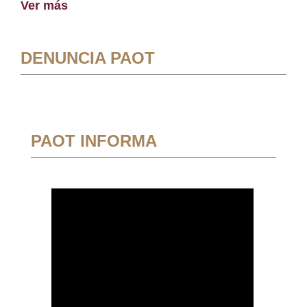
Ver más
DENUNCIA PAOT
PAOT INFORMA