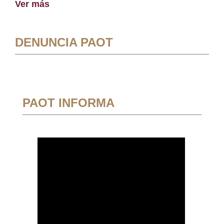
Ver más
DENUNCIA PAOT
PAOT INFORMA