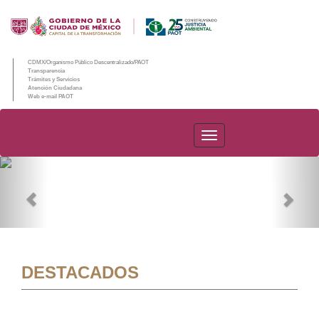
CDMX/Organismo Público Descentralizado/PAOT
Transparencia
Trámites y Servicios
Atención Ciudadana
Web e-mail PAOT
PAOT
Previous
Nex
DESTACADOS