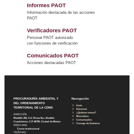
Informes PAOT
Información destacada de las acciones
PAOT
Verificadores PAOT
Personal PAOT autorizado
con funciones de verificación
Comunicados PAOT
Acciones destacadas PAOT
PROCURADURÍA AMBIENTAL Y
Navegación
DEL ORDENAMIENTO
Inicio
TERRITORIAL DE LA CDMX
Denuncia
¿Quiénes somos?
DIRECCIÓN
Micrositios
Medellín 202, Col. Roma Sur, Alcaldía
Comunicados
Cuauhtémoc, C.P. 06700, Ciudad de México
Consejo de Gobierno
WEB E-MAIL
Correo Institucional
TELÉFONO