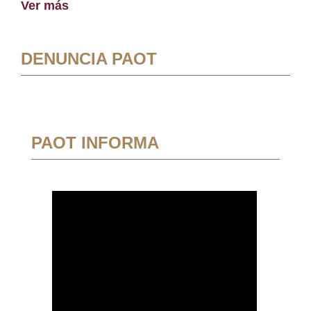
Ver más
DENUNCIA PAOT
PAOT INFORMA