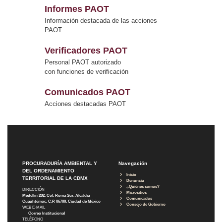
Informes PAOT
Información destacada de las acciones
PAOT
Verificadores PAOT
Personal PAOT autorizado
con funciones de verificación
Comunicados PAOT
Acciones destacadas PAOT
PROCURADURÍA AMBIENTAL Y
Navegación
DEL ORDENAMIENTO
Inicio
TERRITORIAL DE LA CDMX
Denuncia
¿Quiénes somos?
DIRECCIÓN
Micrositios
Medellín 202, Col. Roma Sur, Alcaldía
Comunicados
Cuauhtémoc, C.P. 06700, Ciudad de México
Consejo de Gobierno
WEB E-MAIL
Correo Institucional
TELÉFONO