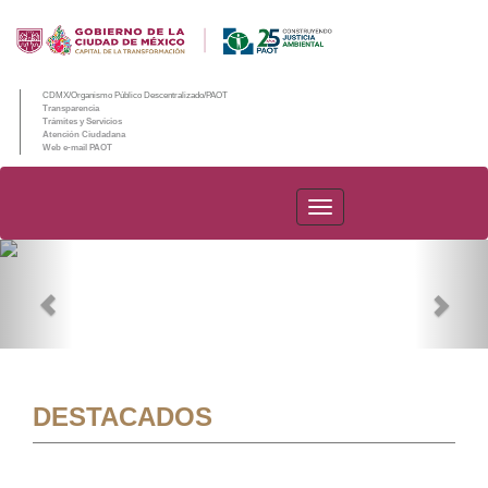
CDMX/Organismo Público Descentralizado/PAOT
Transparencia
Trámites y Servicios
Atención Ciudadana
Web e-mail PAOT
PAOT
Previous
Nex
DESTACADOS