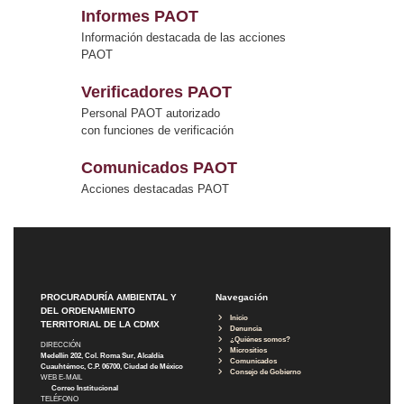
Informes PAOT
Información destacada de las acciones
PAOT
Verificadores PAOT
Personal PAOT autorizado
con funciones de verificación
Comunicados PAOT
Acciones destacadas PAOT
PROCURADURÍA AMBIENTAL Y
Navegación
DEL ORDENAMIENTO
Inicio
TERRITORIAL DE LA CDMX
Denuncia
¿Quiénes somos?
DIRECCIÓN
Micrositios
Medellín 202, Col. Roma Sur, Alcaldía
Comunicados
Cuauhtémoc, C.P. 06700, Ciudad de México
Consejo de Gobierno
WEB E-MAIL
Correo Institucional
TELÉFONO