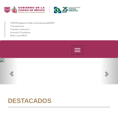
CDMX/Organismo Público Descentralizado/PAOT
Transparencia
Trámites y Servicios
Atención Ciudadana
Web e-mail PAOT
PAOT
Previous
Nex
DESTACADOS