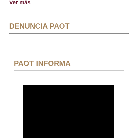
Ver más
DENUNCIA PAOT
PAOT INFORMA