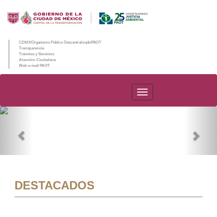
CDMX/Organismo Público Descentralizado/PAOT
Transparencia
Trámites y Servicios
Atención Ciudadana
Web e-mail PAOT
PAOT
Previous
Nex
DESTACADOS