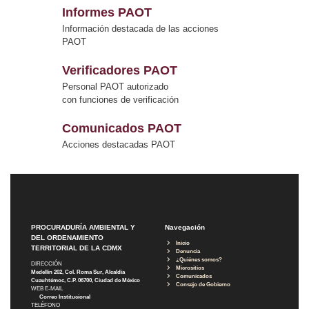
Informes PAOT
Información destacada de las acciones
PAOT
Verificadores PAOT
Personal PAOT autorizado
con funciones de verificación
Comunicados PAOT
Acciones destacadas PAOT
PROCURADURÍA AMBIENTAL Y
Navegación
DEL ORDENAMIENTO
Inicio
TERRITORIAL DE LA CDMX
Denuncia
¿Quiénes somos?
DIRECCIÓN
Micrositios
Medellín 202, Col. Roma Sur, Alcaldía
Comunicados
Cuauhtémoc, C.P. 06700, Ciudad de México
Consejo de Gobierno
WEB E-MAIL
Correo Institucional
TELÉFONO