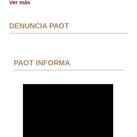
Ver más
DENUNCIA PAOT
PAOT INFORMA