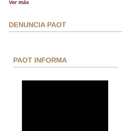
Ver más
DENUNCIA PAOT
PAOT INFORMA