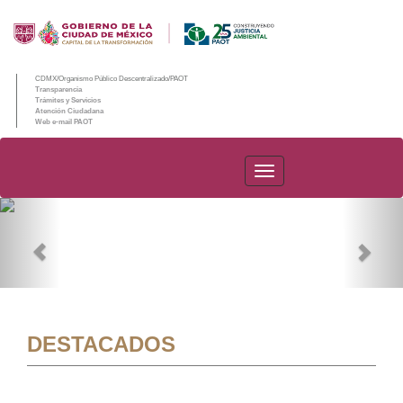
CDMX/Organismo Público Descentralizado/PAOT
Transparencia
Trámites y Servicios
Atención Ciudadana
Web e-mail PAOT
PAOT
Previous
Nex
DESTACADOS