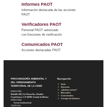
Informes PAOT
Información destacada de las acciones
PAOT
Verificadores PAOT
Personal PAOT autorizado
con funciones de verificación
Comunicados PAOT
Acciones destacadas PAOT
PROCURADURÍA AMBIENTAL Y
Navegación
DEL ORDENAMIENTO
Inicio
TERRITORIAL DE LA CDMX
Denuncia
¿Quiénes somos?
DIRECCIÓN
Micrositios
Medellín 202, Col. Roma Sur, Alcaldía
Comunicados
Cuauhtémoc, C.P. 06700, Ciudad de México
Consejo de Gobierno
WEB E-MAIL
Correo Institucional
TELÉFONO