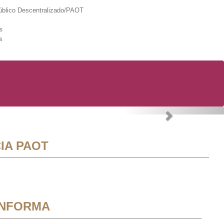
lico Descentralizado/PAOT
s
a
Next
IA PAOT
INFORMA