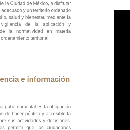
de la Ciudad de México, a disfrutar
 adecuado y un territorio ordenado
llo, salud y bienestar, mediante la
vigilancia de la aplicación y
 de la normatividad en materia
 ordenamiento territorial.
encia e información
ia gubernamental es la obligación
os de hacer pública y accesible la
bre sus actividades y decisiones.
es permitir que los ciudadanos