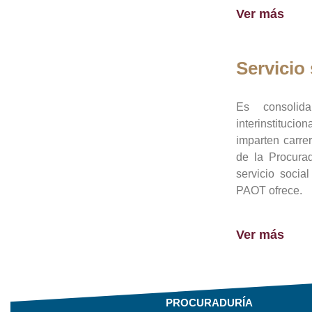
Ver más
Servicio 
Es consolid
interinstituci
imparten carre
de la Procura
servicio socia
PAOT ofrece.
Ver más
PROCURADURÍA