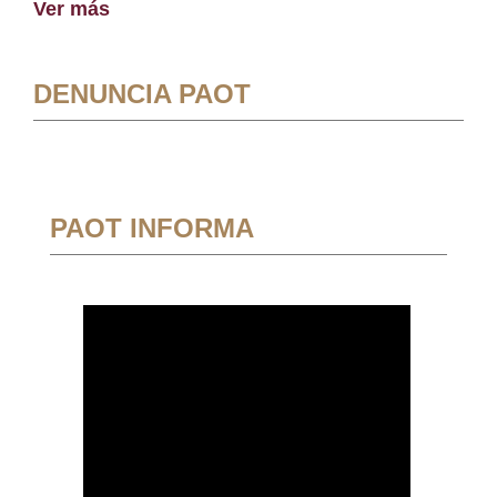
Ver más
DENUNCIA PAOT
PAOT INFORMA