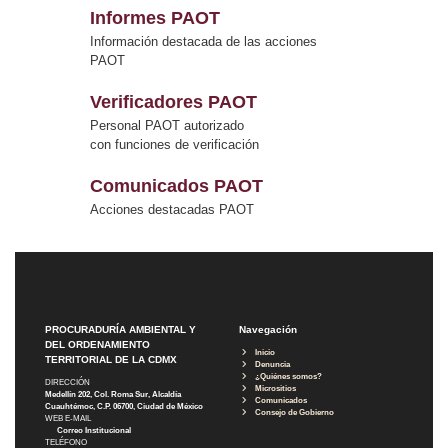
Informes PAOT
Información destacada de las acciones
PAOT
Verificadores PAOT
Personal PAOT autorizado
con funciones de verificación
Comunicados PAOT
Acciones destacadas PAOT
PROCURADURÍA AMBIENTAL Y
Navegación
DEL ORDENAMIENTO
Inicio
TERRITORIAL DE LA CDMX
Denuncia
¿Quiénes somos?
DIRECCIÓN
Micrositios
Medellín 202, Col. Roma Sur, Alcaldía
Comunicados
Cuauhtémoc, C.P. 06700, Ciudad de México
Consejo de Gobierno
WEB E-MAIL
Correo Institucional
TELÉFONO