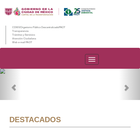
CDMX/Organismo Público Descentralizado/PAOT
Transparencia
Trámites y Servicios
Atención Ciudadana
Web e-mail PAOT
PAOT
Previous
Nex
DESTACADOS