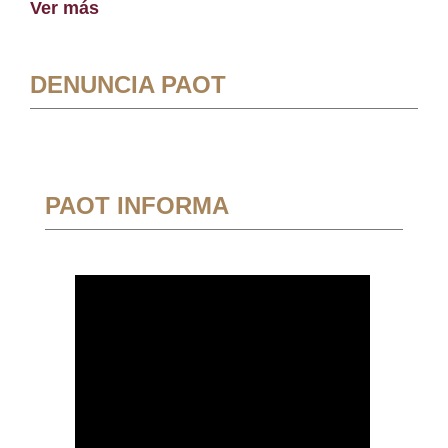
Ver más
DENUNCIA PAOT
PAOT INFORMA