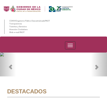
CDMX/Organismo Público Descentralizado/PAOT
Transparencia
Trámites y Servicios
Atención Ciudadana
Web e-mail PAOT
PAOT
Previous
Nex
DESTACADOS