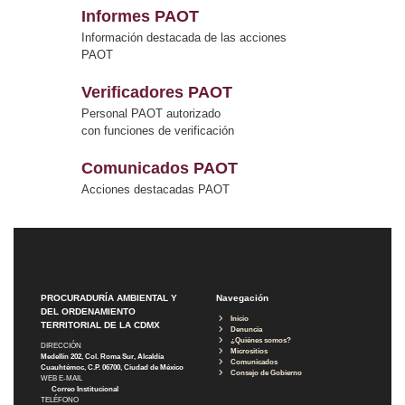
Informes PAOT
Información destacada de las acciones
PAOT
Verificadores PAOT
Personal PAOT autorizado
con funciones de verificación
Comunicados PAOT
Acciones destacadas PAOT
PROCURADURÍA AMBIENTAL Y
Navegación
DEL ORDENAMIENTO
Inicio
TERRITORIAL DE LA CDMX
Denuncia
¿Quiénes somos?
DIRECCIÓN
Micrositios
Medellín 202, Col. Roma Sur, Alcaldía
Comunicados
Cuauhtémoc, C.P. 06700, Ciudad de México
Consejo de Gobierno
WEB E-MAIL
Correo Institucional
TELÉFONO