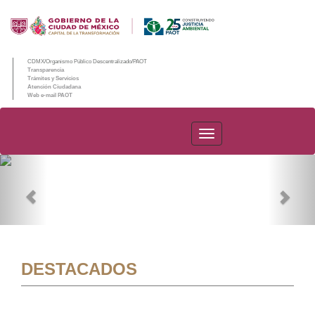
CDMX/Organismo Público Descentralizado/PAOT
Transparencia
Trámites y Servicios
Atención Ciudadana
Web e-mail PAOT
PAOT
Previous
Nex
DESTACADOS