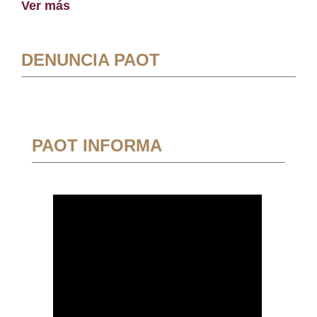
Ver más
DENUNCIA PAOT
PAOT INFORMA