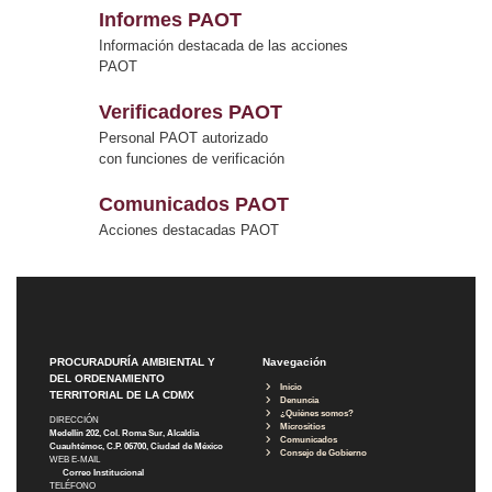
Informes PAOT
Información destacada de las acciones
PAOT
Verificadores PAOT
Personal PAOT autorizado
con funciones de verificación
Comunicados PAOT
Acciones destacadas PAOT
PROCURADURÍA AMBIENTAL Y
Navegación
DEL ORDENAMIENTO
Inicio
TERRITORIAL DE LA CDMX
Denuncia
¿Quiénes somos?
DIRECCIÓN
Micrositios
Medellín 202, Col. Roma Sur, Alcaldía
Comunicados
Cuauhtémoc, C.P. 06700, Ciudad de México
Consejo de Gobierno
WEB E-MAIL
Correo Institucional
TELÉFONO