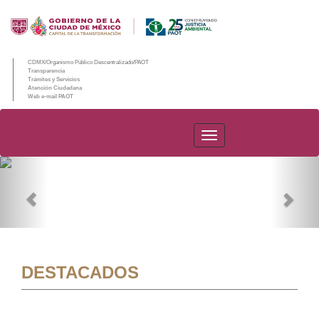
CDMX/Organismo Público Descentralizado/PAOT
Transparencia
Trámites y Servicios
Atención Ciudadana
Web e-mail PAOT
PAOT
Previous
Nex
DESTACADOS