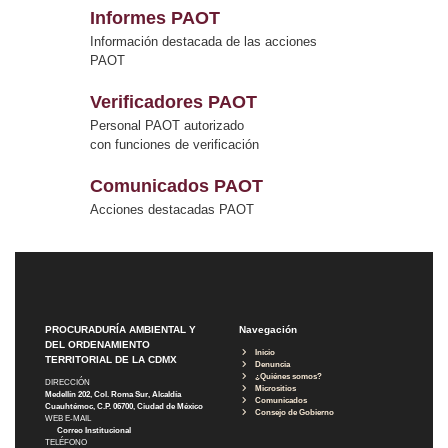
Informes PAOT
Información destacada de las acciones
PAOT
Verificadores PAOT
Personal PAOT autorizado
con funciones de verificación
Comunicados PAOT
Acciones destacadas PAOT
PROCURADURÍA AMBIENTAL Y
Navegación
DEL ORDENAMIENTO
Inicio
TERRITORIAL DE LA CDMX
Denuncia
¿Quiénes somos?
DIRECCIÓN
Micrositios
Medellín 202, Col. Roma Sur, Alcaldía
Comunicados
Cuauhtémoc, C.P. 06700, Ciudad de México
Consejo de Gobierno
WEB E-MAIL
Correo Institucional
TELÉFONO