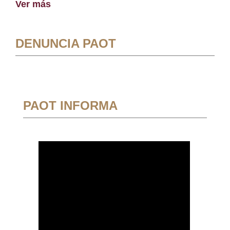
Ver más
DENUNCIA PAOT
PAOT INFORMA