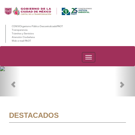
CDMX/Organismo Público Descentralizado/PAOT
Transparencia
Trámites y Servicios
Atención Ciudadana
Web e-mail PAOT
PAOT
Previous
Nex
DESTACADOS