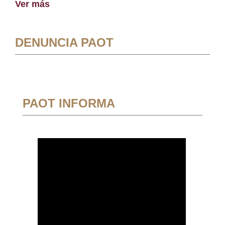
Ver más
DENUNCIA PAOT
PAOT INFORMA