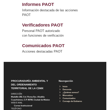
Informes PAOT
Información destacada de las acciones
PAOT
Verificadores PAOT
Personal PAOT autorizado
con funciones de verificación
Comunicados PAOT
Acciones destacadas PAOT
PROCURADURÍA AMBIENTAL Y
Navegación
DEL ORDENAMIENTO
Inicio
TERRITORIAL DE LA CDMX
Denuncia
¿Quiénes somos?
DIRECCIÓN
Micrositios
Medellín 202, Col. Roma Sur, Alcaldía
Comunicados
Cuauhtémoc, C.P. 06700, Ciudad de México
Consejo de Gobierno
WEB E-MAIL
Correo Institucional
TELÉFONO