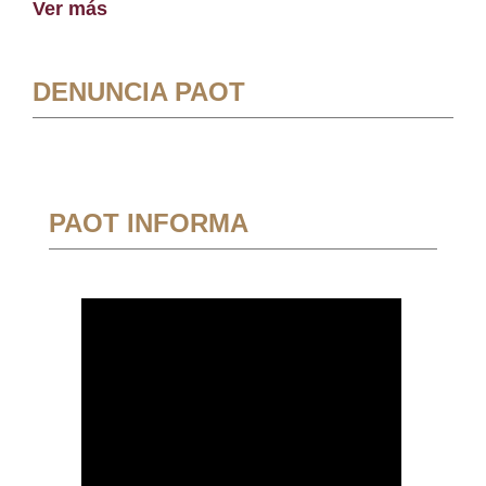
Ver más
DENUNCIA PAOT
PAOT INFORMA