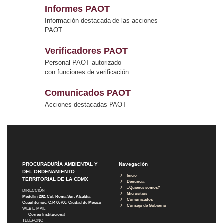
Informes PAOT
Información destacada de las acciones
PAOT
Verificadores PAOT
Personal PAOT autorizado
con funciones de verificación
Comunicados PAOT
Acciones destacadas PAOT
PROCURADURÍA AMBIENTAL Y
Navegación
DEL ORDENAMIENTO
Inicio
TERRITORIAL DE LA CDMX
Denuncia
¿Quiénes somos?
DIRECCIÓN
Micrositios
Medellín 202, Col. Roma Sur, Alcaldía
Comunicados
Cuauhtémoc, C.P. 06700, Ciudad de México
Consejo de Gobierno
WEB E-MAIL
Correo Institucional
TELÉFONO