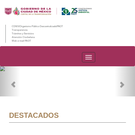
CDMX/Organismo Público Descentralizado/PAOT
Transparencia
Trámites y Servicios
Atención Ciudadana
Web e-mail PAOT
PAOT
Previous
Nex
DESTACADOS