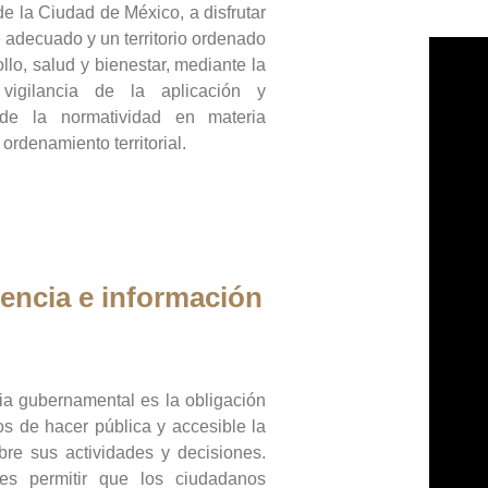
de la Ciudad de México, a disfrutar
 adecuado y un territorio ordenado
llo, salud y bienestar, mediante la
vigilancia de la aplicación y
 de la normatividad en materia
 ordenamiento territorial.
encia e información
ia gubernamental es la obligación
os de hacer pública y accesible la
bre sus actividades y decisiones.
es permitir que los ciudadanos