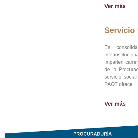
Ver más
Servicio 
Es consolid
interinstituci
imparten carre
de la Procura
servicio socia
PAOT ofrece.
Ver más
PROCURADURÍA