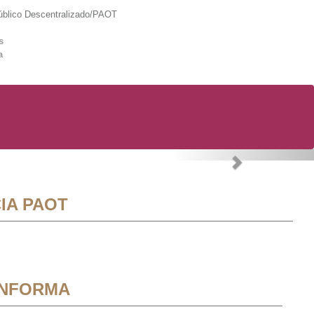
lico Descentralizado/PAOT
s
a
Next
IA PAOT
INFORMA