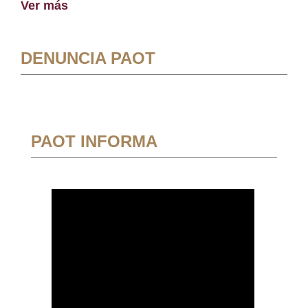
Ver más
DENUNCIA PAOT
PAOT INFORMA