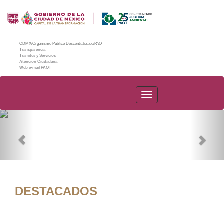
CDMX/Organismo Público Descentralizado/PAOT
Transparencia
Trámites y Servicios
Atención Ciudadana
Web e-mail PAOT
PAOT
Previous
Nex
DESTACADOS