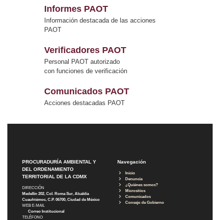
Informes PAOT
Información destacada de las acciones
PAOT
Verificadores PAOT
Personal PAOT autorizado
con funciones de verificación
Comunicados PAOT
Acciones destacadas PAOT
PROCURADURÍA AMBIENTAL Y
Navegación
DEL ORDENAMIENTO
Inicio
TERRITORIAL DE LA CDMX
Denuncia
¿Quiénes somos?
DIRECCIÓN
Micrositios
Medellín 202, Col. Roma Sur, Alcaldía
Comunicados
Cuauhtémoc, C.P. 06700, Ciudad de México
Consejo de Gobierno
WEB E-MAIL
Correo Institucional
TELÉFONO