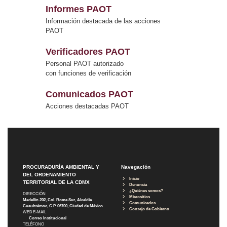
Informes PAOT
Información destacada de las acciones
PAOT
Verificadores PAOT
Personal PAOT autorizado
con funciones de verificación
Comunicados PAOT
Acciones destacadas PAOT
PROCURADURÍA AMBIENTAL Y
Navegación
DEL ORDENAMIENTO
Inicio
TERRITORIAL DE LA CDMX
Denuncia
¿Quiénes somos?
DIRECCIÓN
Micrositios
Medellín 202, Col. Roma Sur, Alcaldía
Comunicados
Cuauhtémoc, C.P. 06700, Ciudad de México
Consejo de Gobierno
WEB E-MAIL
Correo Institucional
TELÉFONO