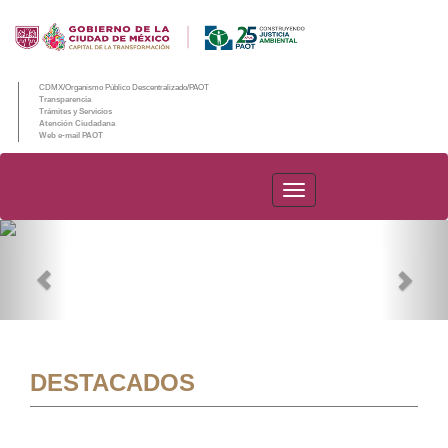
CDMX/Organismo Público Descentralizado/PAOT
Transparencia
Trámites y Servicios
Atención Ciudadana
Web e-mail PAOT
PAOT
Previous
Nex
DESTACADOS