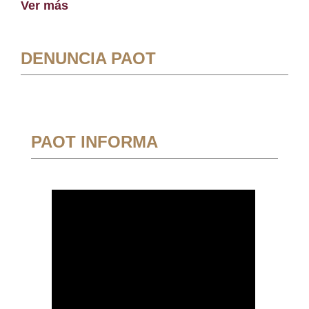
Ver más
DENUNCIA PAOT
PAOT INFORMA