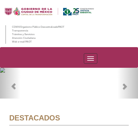
CDMX/Organismo Público Descentralizado/PAOT
Transparencia
Trámites y Servicios
Atención Ciudadana
Web e-mail PAOT
PAOT
Previous
Nex
DESTACADOS