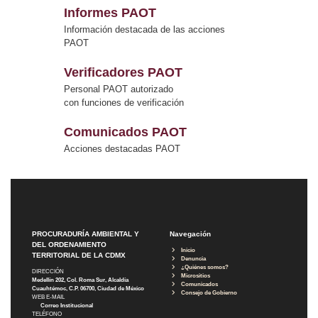
Informes PAOT
Información destacada de las acciones
PAOT
Verificadores PAOT
Personal PAOT autorizado
con funciones de verificación
Comunicados PAOT
Acciones destacadas PAOT
PROCURADURÍA AMBIENTAL Y
Navegación
DEL ORDENAMIENTO
Inicio
TERRITORIAL DE LA CDMX
Denuncia
¿Quiénes somos?
DIRECCIÓN
Micrositios
Medellín 202, Col. Roma Sur, Alcaldía
Comunicados
Cuauhtémoc, C.P. 06700, Ciudad de México
Consejo de Gobierno
WEB E-MAIL
Correo Institucional
TELÉFONO