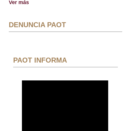
Ver más
DENUNCIA PAOT
PAOT INFORMA