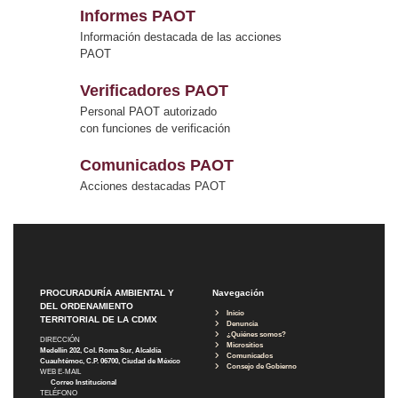
Informes PAOT
Información destacada de las acciones
PAOT
Verificadores PAOT
Personal PAOT autorizado
con funciones de verificación
Comunicados PAOT
Acciones destacadas PAOT
PROCURADURÍA AMBIENTAL Y
Navegación
DEL ORDENAMIENTO
Inicio
TERRITORIAL DE LA CDMX
Denuncia
¿Quiénes somos?
DIRECCIÓN
Micrositios
Medellín 202, Col. Roma Sur, Alcaldía
Comunicados
Cuauhtémoc, C.P. 06700, Ciudad de México
Consejo de Gobierno
WEB E-MAIL
Correo Institucional
TELÉFONO