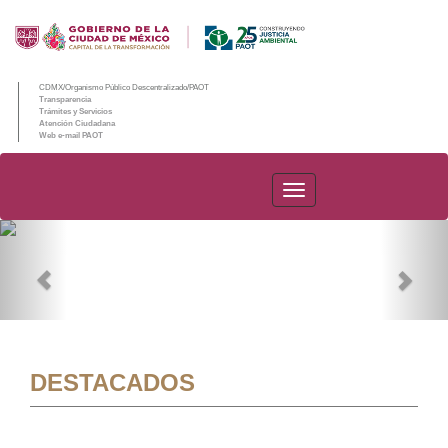
CDMX/Organismo Público Descentralizado/PAOT
Transparencia
Trámites y Servicios
Atención Ciudadana
Web e-mail PAOT
PAOT
Previous
Nex
DESTACADOS