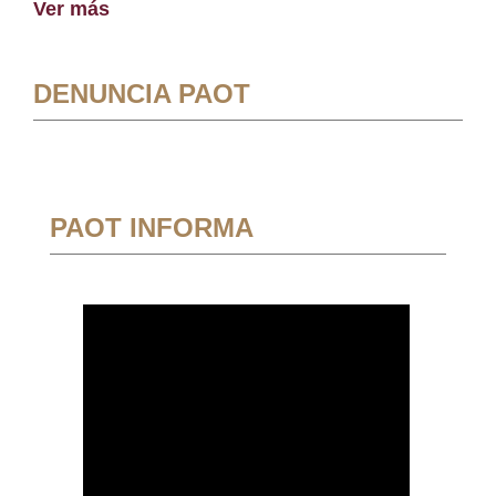
Ver más
DENUNCIA PAOT
PAOT INFORMA