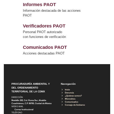
Informes PAOT
Información destacada de las acciones
PAOT
Verificadores PAOT
Personal PAOT autorizado
con funciones de verificación
Comunicados PAOT
Acciones destacadas PAOT
PROCURADURÍA AMBIENTAL Y
Navegación
DEL ORDENAMIENTO
Inicio
TERRITORIAL DE LA CDMX
Denuncia
¿Quiénes somos?
DIRECCIÓN
Micrositios
Medellín 202, Col. Roma Sur, Alcaldía
Comunicados
Cuauhtémoc, C.P. 06700, Ciudad de México
Consejo de Gobierno
WEB E-MAIL
Correo Institucional
TELÉFONO