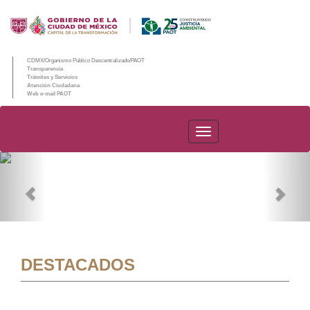
CDMX/Organismo Público Descentralizado/PAOT
Transparencia
Trámites y Servicios
Atención Ciudadana
Web e-mail PAOT
PAOT
Previous
Nex
DESTACADOS