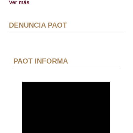
Ver más
DENUNCIA PAOT
PAOT INFORMA