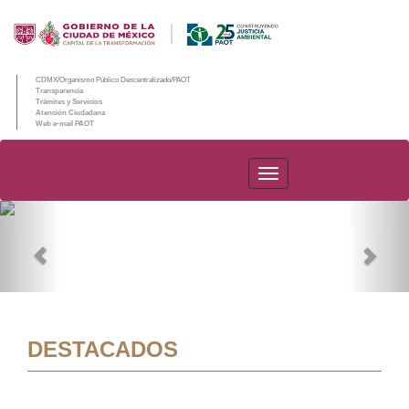
CDMX/Organismo Público Descentralizado/PAOT
Transparencia
Trámites y Servicios
Atención Ciudadana
Web e-mail PAOT
PAOT
Previous
Nex
DESTACADOS