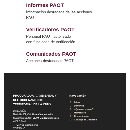
Informes PAOT
Información destacada de las acciones
PAOT
Verificadores PAOT
Personal PAOT autorizado
con funciones de verificación
Comunicados PAOT
Acciones destacadas PAOT
PROCURADURÍA AMBIENTAL Y
Navegación
DEL ORDENAMIENTO
Inicio
TERRITORIAL DE LA CDMX
Denuncia
¿Quiénes somos?
DIRECCIÓN
Micrositios
Medellín 202, Col. Roma Sur, Alcaldía
Comunicados
Cuauhtémoc, C.P. 06700, Ciudad de México
Consejo de Gobierno
WEB E-MAIL
Correo Institucional
TELÉFONO