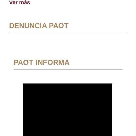
Ver más
DENUNCIA PAOT
PAOT INFORMA