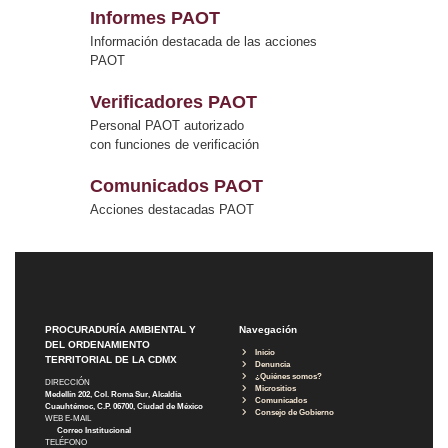
Informes PAOT
Información destacada de las acciones
PAOT
Verificadores PAOT
Personal PAOT autorizado
con funciones de verificación
Comunicados PAOT
Acciones destacadas PAOT
PROCURADURÍA AMBIENTAL Y
Navegación
DEL ORDENAMIENTO
Inicio
TERRITORIAL DE LA CDMX
Denuncia
¿Quiénes somos?
DIRECCIÓN
Micrositios
Medellín 202, Col. Roma Sur, Alcaldía
Comunicados
Cuauhtémoc, C.P. 06700, Ciudad de México
Consejo de Gobierno
WEB E-MAIL
Correo Institucional
TELÉFONO