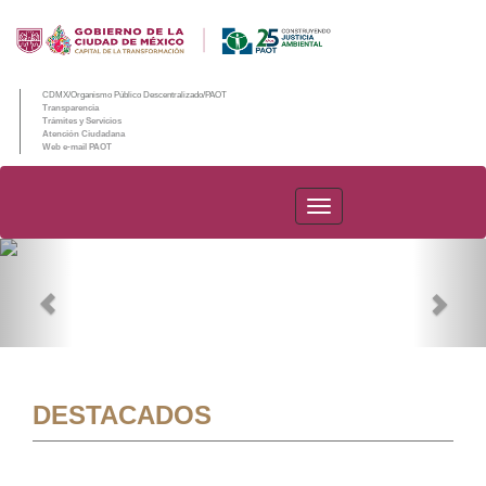
CDMX/Organismo Público Descentralizado/PAOT
Transparencia
Trámites y Servicios
Atención Ciudadana
Web e-mail PAOT
PAOT
Previous
Nex
DESTACADOS