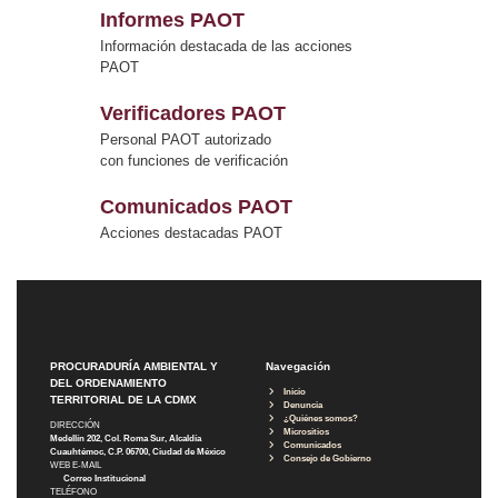
Informes PAOT
Información destacada de las acciones
PAOT
Verificadores PAOT
Personal PAOT autorizado
con funciones de verificación
Comunicados PAOT
Acciones destacadas PAOT
PROCURADURÍA AMBIENTAL Y
Navegación
DEL ORDENAMIENTO
Inicio
TERRITORIAL DE LA CDMX
Denuncia
¿Quiénes somos?
DIRECCIÓN
Micrositios
Medellín 202, Col. Roma Sur, Alcaldía
Comunicados
Cuauhtémoc, C.P. 06700, Ciudad de México
Consejo de Gobierno
WEB E-MAIL
Correo Institucional
TELÉFONO