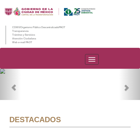
CDMX/Organismo Público Descentralizado/PAOT
Transparencia
Trámites y Servicios
Atención Ciudadana
Web e-mail PAOT
PAOT
Previous
Nex
DESTACADOS