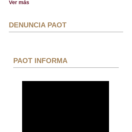
Ver más
DENUNCIA PAOT
PAOT INFORMA