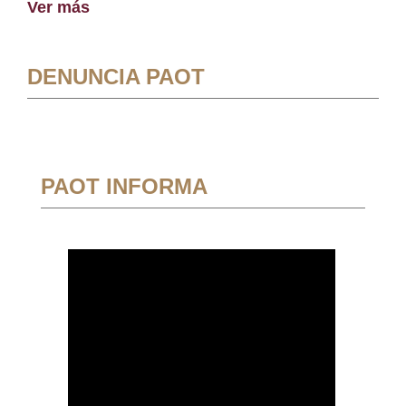
Ver más
DENUNCIA PAOT
PAOT INFORMA