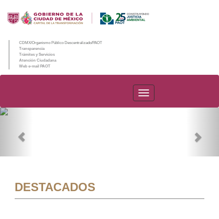
CDMX/Organismo Público Descentralizado/PAOT
Transparencia
Trámites y Servicios
Atención Ciudadana
Web e-mail PAOT
PAOT
Previous
Nex
DESTACADOS