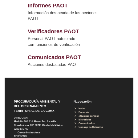
Informes PAOT
Información destacada de las acciones
PAOT
Verificadores PAOT
Personal PAOT autorizado
con funciones de verificación
Comunicados PAOT
Acciones destacadas PAOT
PROCURADURÍA AMBIENTAL Y
Navegación
DEL ORDENAMIENTO
Inicio
TERRITORIAL DE LA CDMX
Denuncia
¿Quiénes somos?
DIRECCIÓN
Micrositios
Medellín 202, Col. Roma Sur, Alcaldía
Comunicados
Cuauhtémoc, C.P. 06700, Ciudad de México
Consejo de Gobierno
WEB E-MAIL
Correo Institucional
TELÉFONO