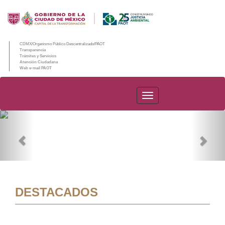
CDMX/Organismo Público Descentralizado/PAOT
Transparencia
Trámites y Servicios
Atención Ciudadana
Web e-mail PAOT
PAOT
Previous
Nex
DESTACADOS