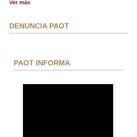
Ver más
DENUNCIA PAOT
PAOT INFORMA