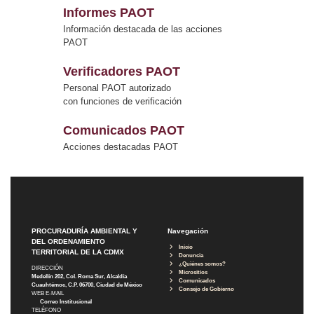
Informes PAOT
Información destacada de las acciones
PAOT
Verificadores PAOT
Personal PAOT autorizado
con funciones de verificación
Comunicados PAOT
Acciones destacadas PAOT
PROCURADURÍA AMBIENTAL Y
Navegación
DEL ORDENAMIENTO
Inicio
TERRITORIAL DE LA CDMX
Denuncia
¿Quiénes somos?
DIRECCIÓN
Micrositios
Medellín 202, Col. Roma Sur, Alcaldía
Comunicados
Cuauhtémoc, C.P. 06700, Ciudad de México
Consejo de Gobierno
WEB E-MAIL
Correo Institucional
TELÉFONO