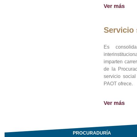
Ver más
Servicio 
Es consolid
interinstituci
imparten carre
de la Procura
servicio socia
PAOT ofrece.
Ver más
PROCURADURÍA