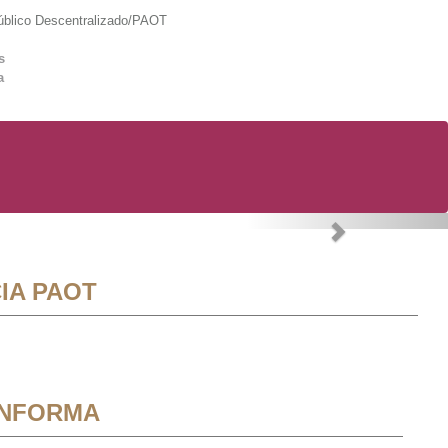
lico Descentralizado/PAOT
s
a
Next
IA PAOT
INFORMA