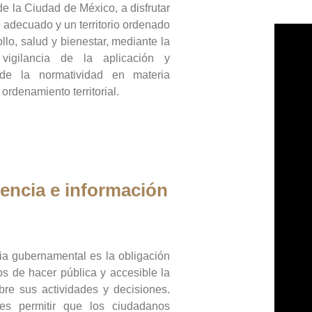
de la Ciudad de México, a disfrutar
 adecuado y un territorio ordenado
llo, salud y bienestar, mediante la
vigilancia de la aplicación y
 de la normatividad en materia
 ordenamiento territorial.
encia e información
ia gubernamental es la obligación
os de hacer pública y accesible la
bre sus actividades y decisiones.
es permitir que los ciudadanos