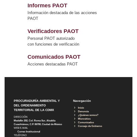
Informes PAOT
Información destacada de las acciones
PAOT
Verificadores PAOT
Personal PAOT autorizado
con funciones de verificación
Comunicados PAOT
Acciones destacadas PAOT
PROCURADURÍA AMBIENTAL Y
Navegación
DEL ORDENAMIENTO
Inicio
TERRITORIAL DE LA CDMX
Denuncia
¿Quiénes somos?
DIRECCIÓN
Micrositios
Medellín 202, Col. Roma Sur, Alcaldía
Comunicados
Cuauhtémoc, C.P. 06700, Ciudad de México
Consejo de Gobierno
WEB E-MAIL
Correo Institucional
TELÉFONO