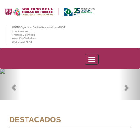
CDMX/Organismo Público Descentralizado/PAOT
Transparencia
Trámites y Servicios
Atención Ciudadana
Web e-mail PAOT
PAOT
Previous
Nex
DESTACADOS