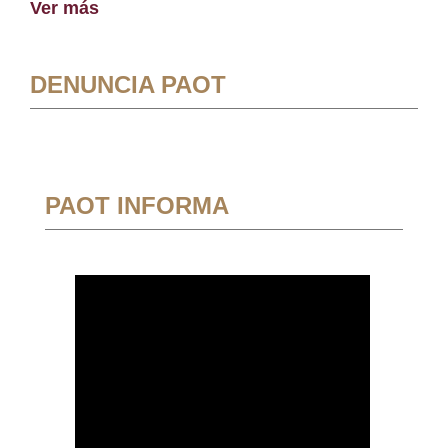
Ver más
DENUNCIA PAOT
PAOT INFORMA