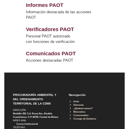
Informes PAOT
Información destacada de las acciones
PAOT
Verificadores PAOT
Personal PAOT autorizado
con funciones de verificación
Comunicados PAOT
Acciones destacadas PAOT
PROCURADURÍA AMBIENTAL Y
Navegación
DEL ORDENAMIENTO
Inicio
TERRITORIAL DE LA CDMX
Denuncia
¿Quiénes somos?
DIRECCIÓN
Micrositios
Medellín 202, Col. Roma Sur, Alcaldía
Comunicados
Cuauhtémoc, C.P. 06700, Ciudad de México
Consejo de Gobierno
WEB E-MAIL
Correo Institucional
TELÉFONO