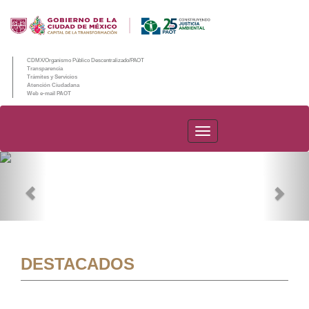
CDMX/Organismo Público Descentralizado/PAOT
Transparencia
Trámites y Servicios
Atención Ciudadana
Web e-mail PAOT
PAOT
Previous
Nex
DESTACADOS