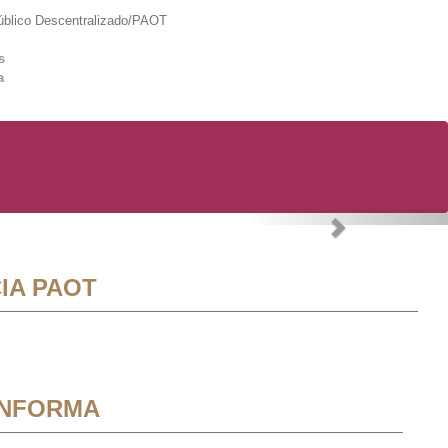
lico Descentralizado/PAOT
s
a
Next
IA PAOT
INFORMA