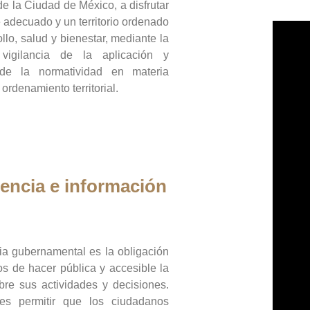
de la Ciudad de México, a disfrutar
 adecuado y un territorio ordenado
llo, salud y bienestar, mediante la
vigilancia de la aplicación y
 de la normatividad en materia
 ordenamiento territorial.
encia e información
ia gubernamental es la obligación
os de hacer pública y accesible la
bre sus actividades y decisiones.
es permitir que los ciudadanos