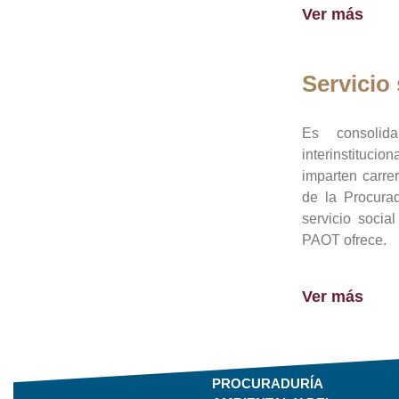
Ver más
Servicio 
Es consolid
interinstituci
imparten carre
de la Procura
servicio socia
PAOT ofrece.
Ver más
PROCURADURÍA