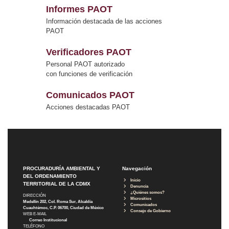
Informes PAOT
Información destacada de las acciones
PAOT
Verificadores PAOT
Personal PAOT autorizado
con funciones de verificación
Comunicados PAOT
Acciones destacadas PAOT
PROCURADURÍA AMBIENTAL Y
Navegación
DEL ORDENAMIENTO
Inicio
TERRITORIAL DE LA CDMX
Denuncia
¿Quiénes somos?
DIRECCIÓN
Micrositios
Medellín 202, Col. Roma Sur, Alcaldía
Comunicados
Cuauhtémoc, C.P. 06700, Ciudad de México
Consejo de Gobierno
WEB E-MAIL
Correo Institucional
TELÉFONO