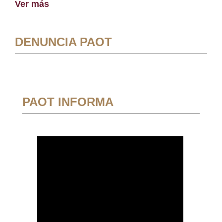
Ver más
DENUNCIA PAOT
PAOT INFORMA