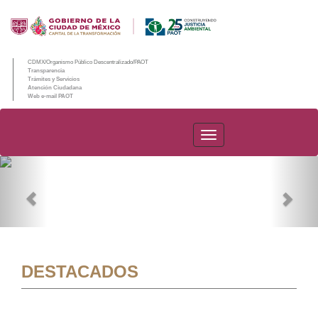
CDMX/Organismo Público Descentralizado/PAOT
Transparencia
Trámites y Servicios
Atención Ciudadana
Web e-mail PAOT
PAOT
Previous
Nex
DESTACADOS