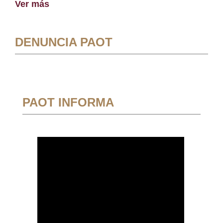
Ver más
DENUNCIA PAOT
PAOT INFORMA