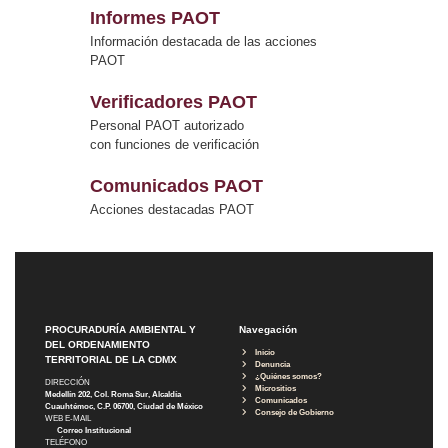
Informes PAOT
Información destacada de las acciones
PAOT
Verificadores PAOT
Personal PAOT autorizado
con funciones de verificación
Comunicados PAOT
Acciones destacadas PAOT
PROCURADURÍA AMBIENTAL Y
Navegación
DEL ORDENAMIENTO
Inicio
TERRITORIAL DE LA CDMX
Denuncia
¿Quiénes somos?
DIRECCIÓN
Micrositios
Medellín 202, Col. Roma Sur, Alcaldía
Comunicados
Cuauhtémoc, C.P. 06700, Ciudad de México
Consejo de Gobierno
WEB E-MAIL
Correo Institucional
TELÉFONO